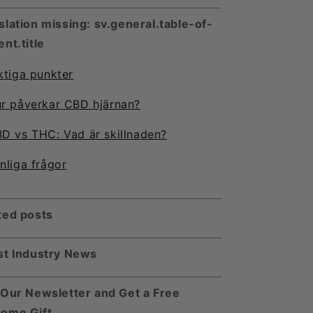
slation missing: sv.general.table-of-
nt.title
ktiga punkter
r påverkar CBD hjärnan?
D vs THC: Vad är skillnaden?
nliga frågor
ted posts
st Industry News
 Our Newsletter and Get a Free
ome Gift