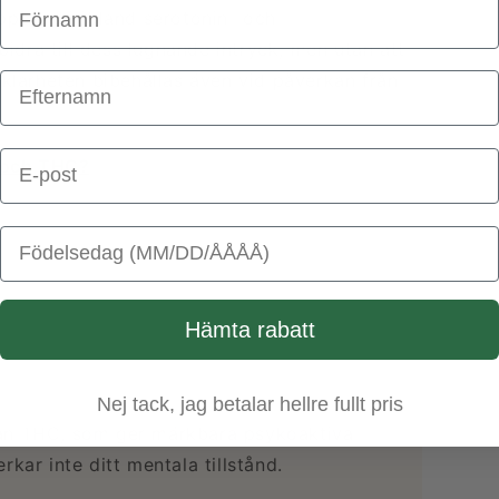
ppen, däribland serotonin- och
bidra till dess lugnande intryck, men utan att
klarheten bibehållas även vid påverkan från
Email Address
D och THC?
Birthday
Hämta rabatt
Nej tack, jag betalar hellre fullt pris
 från THC, som ger märkbara psykoaktiva
kar inte ditt mentala tillstånd.