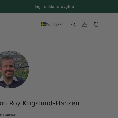
Inga dolda tullavgifter
Logga
Varukorg
Sverige
in
in Roy Krigslund-Hansen
the author: