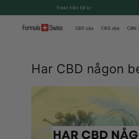
vidare
Frakt från 59 kr
till
innehåll
CBD olja
CBG olja
CBN o
Har CBD någon be