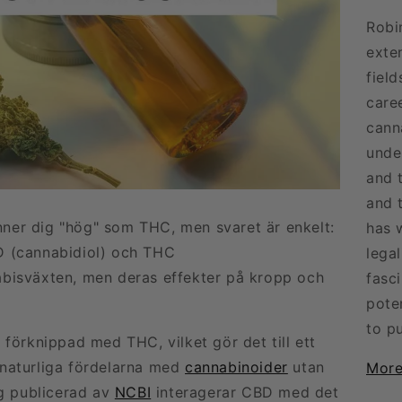
Robi
exte
fiel
care
canna
unde
and 
and 
er dig "hög" som THC, men svaret är enkelt:
has 
D (cannabidiol) och THC
lega
bisväxten, men deras effekter på kropp och
fasci
pote
to pu
förknippad med THC, vilket gör det till ett
naturliga fördelarna med
cannabinoider
utan
More
ng publicerad av
NCBI
interagerar CBD med det