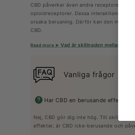
CBD påverkar även andra receptorer i kro
opioidreceptorer. Dessa interaktioner kan 
orsaka berusning. Därför kan den mentala 
CBD.
Vad är skillnaden mellan CB
Vanliga frågor
Har CBD en berusande effekt?
Nej, CBD gör dig inte hög. Till skillnad
effekter, är CBD icke-berusande och påver