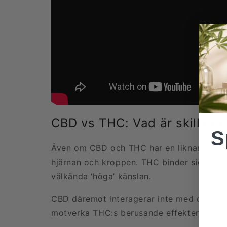
CBD vs THC: Vad är skillnad
S
Även om CBD och THC har en liknande molek
hjärnan och kroppen. THC binder sig direkt
välkända ‘höga’ känslan.
CBD däremot interagerar inte med dessa r
motverka THC:s berusande effekter, vilket