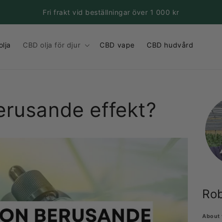
Fri frakt vid beställningar över 1 000 kr
lja
CBD olja för djur
CBD vape
CBD hudvård
rusande effekt?
Rob
About 