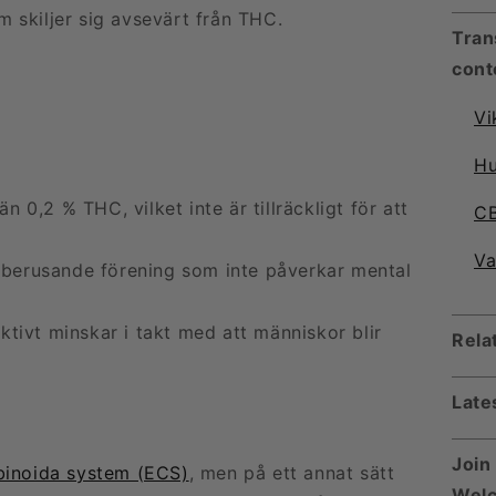
 skiljer sig avsevärt från THC.
Tran
conte
Vi
Hu
0,2 % THC, vilket inte är tillräckligt för att
CB
Va
e-berusande förening som inte påverkar mental
tivt minskar i takt med att människor blir
Rela
Late
Join
inoida system (ECS)
, men på ett annat sätt
Welc