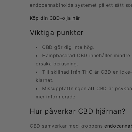
endocannabinoida systemet på ett sätt som
Köp din CBD-olja här
Viktiga punkter
CBD gör dig inte hög.
Hampbaserad CBD innehåller mindre än 
orsaka berusning.
Till skillnad från THC är CBD en ick
klarhet.
Missuppfattningen att CBD är psykoak
mer informerade.
Hur påverkar CBD hjärnan?
CBD samverkar med kroppens
endocannab