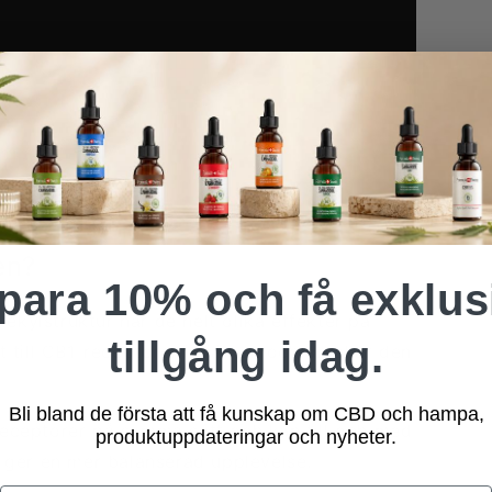
en?
para 10% och få exklus
ylstruktur har de helt olika effekter på
tillgång idag.
 till CB1-receptorer i hjärnan och orsakar den
Bli bland de första att få kunskap om CBD och hampa,
eceptorer på samma sätt och kan till och med
produktuppdateringar och nyheter.
 ger en mer balanserad upplevelse.