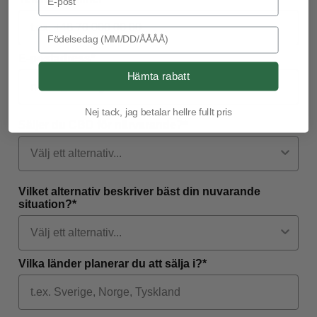
Birthday
E-postadress*
Hämta rabatt
Nej tack, jag betalar hellre fullt pris
Säljer du CBD för närvarande?*
Vilket alternativ beskriver bäst din nuvarande
situation?*
Vilka länder planerar du att sälja i?*