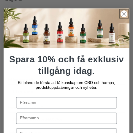
Starta ditt CBD-
dropshippingföretag
Förnamn*
Spara 10% och få exklusiv
tillgång idag.
Efternamn*
Bli bland de första att få kunskap om CBD och hampa,
produktuppdateringar och nyheter.
Företagsnamn*
Email Address
Telefonnummer