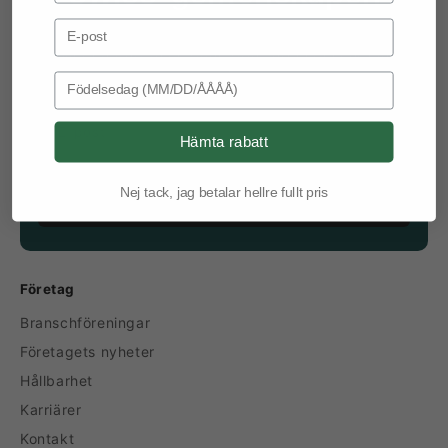
Email Address
Få produktnyheter, exklusiva rabatter och
möjligheter att få kostnadsfria värdecheckar direkt
i din inkorg.
Birthday
E-post
Hämta rabatt
Nej tack, jag betalar hellre fullt pris
Prenumerera
Företag
Branschföreningar
Företagets nyheter
Hållbarhet
Karriärer
Kontakt