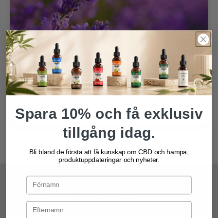
Aug 18, 2023
Vad är linalool? Den lugnande
terpenen i cannabis
Read more
Spara 10% och få exklusiv
tillgång idag.
Bli bland de första att få kunskap om CBD och hampa,
produktuppdateringar och nyheter.
Bli en del av Formula
Swiss-gemenskapen