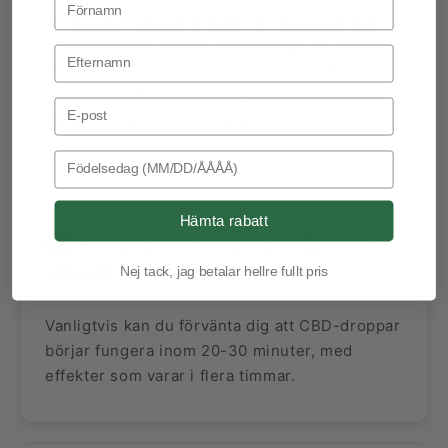
Ja, absolut. Dessa droppar är rika på viktiga
näringsämnen som är fördelaktiga för hudens
hälsa. Europeiska kommissionen har till och
med listat CBD i sin
kosmetikdatabas och
Email Address
erkänner dess roll i hudvård.
Birthday
Hämta rabatt
Hur lång tid tar det för CBD att få
effekt?
Nej tack, jag betalar hellre fullt pris
Vanligtvis kan du förvänta dig att CBD-droppar
börjar fungera inom 20-30 minuter, med
effekter som varar i flera timmar.