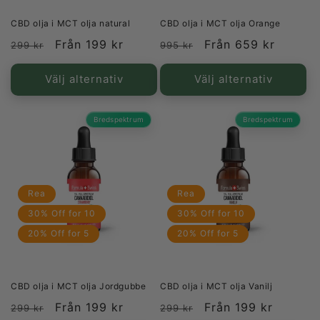
CBD olja i MCT olja natural
CBD olja i MCT olja Orange
Ordinarie
Försäljningspris
Från 199 kr
Ordinarie
Försäljningspris
Från 659 kr
299 kr
995 kr
pris
pris
Välj alternativ
Välj alternativ
Bredspektrum
Bredspektrum
Rea
Rea
30% Off for 10
30% Off for 10
20% Off for 5
20% Off for 5
CBD olja i MCT olja Jordgubbe
CBD olja i MCT olja Vanilj
Ordinarie
Försäljningspris
Från 199 kr
Ordinarie
Försäljningspris
Från 199 kr
299 kr
299 kr