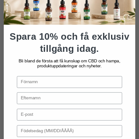
Företag
Branschföreningar
Spara 10% och få exklusiv
Företagets nyheter
tillgång idag.
Hållbarhet
Karriärer
Bli bland de första att få kunskap om CBD och hampa,
Kontakt
produktuppdateringar och nyheter.
Media
Om oss
Produktkategorier
Email Address
Cannabisolja
CBD droppar
Birthday
CBD hudvård