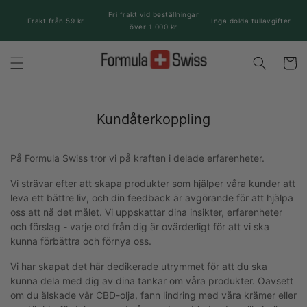
vidare
Fri frakt vid beställningar
till
Frakt från 59 kr
Inga dolda tullavgifter
över 1 000 kr
innehåll
Varukor
Kundåterkoppling
På Formula Swiss tror vi på kraften i delade erfarenheter.
Vi strävar efter att skapa produkter som hjälper våra kunder att
leva ett bättre liv, och din feedback är avgörande för att hjälpa
oss att nå det målet. Vi uppskattar dina insikter, erfarenheter
och förslag - varje ord från dig är ovärderligt för att vi ska
kunna förbättra och förnya oss.
Vi har skapat det här dedikerade utrymmet för att du ska
kunna dela med dig av dina tankar om våra produkter. Oavsett
om du älskade vår CBD-olja, fann lindring med våra krämer eller