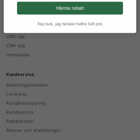
CBD olja
Hämta rabatt
CBD olja för hundar
CBD olja för katter
Nej tack, jag betalar hellre fullt pris
CBD vape
CBG olja
CBN olja
Hampaolja
Kundservice
Betalningsmetoder
Leverans
Kundåterkoppling
Kundservice
Rabattkoder
Returer och ersättningar