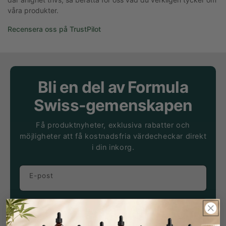
våra produkter.
Recensera oss på TrustPilot
Bli en del av Formula
Swiss-gemenskapen
Få produktnyheter, exklusiva rabatter och
möjligheter att få kostnadsfria värdecheckar direkt
i din inkorg.
E-post
Prenumerera