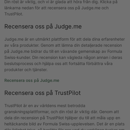
Din röst är viktig, och vi är glada att höra från dig. Klicka på
länkarna nedan för att recensera oss på Judge.me och
TrustPilot.
Recensera oss på Judge.me
Judge.me är en utmärkt plattform för att dela dina erfarenheter
av våra produkter. Genom att lämna din detaljerade recension
på Judge.me bidrar du till en växande gemenskap av Formula
Swiss-kunder. Din recension kan vägleda någon annan i deras
beslutsprocess och hjälpa oss att fortsätta förbättra våra
produkter och tjänster.
Recensera oss på Judge.me
Recensera oss på TrustPilot
TrustPilot är en av världens mest betrodda
granskningsplattformar, och din röst är viktig där. Genom att
dela din recension på TrustPilot hjälper du till att måla upp en
heltäckande bild av Formula Swiss-upplevelsen. Det är en plats
där ärlighet trivs, så berätta för oss vad du verkligen tycker om