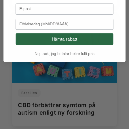
Email Address
Birthday
Hämta rabatt
Nej tack, jag betalar hellre fullt pris
Brasilien
CBD förbättrar symtom på
autism enligt ny forskning