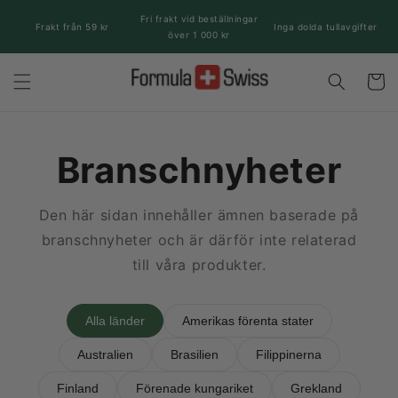
vidare
Fri frakt vid beställningar
till
Frakt från 59 kr
Inga dolda tullavgifter
över 1 000 kr
innehåll
Varukor
Branschnyheter
Den här sidan innehåller ämnen baserade på
branschnyheter och är därför inte relaterad
till våra produkter.
Alla länder
Amerikas förenta stater
Australien
Brasilien
Filippinerna
Finland
Förenade kungariket
Grekland