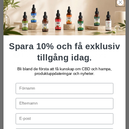
näringsämnen som är fördelaktiga för
hudhälsan.
Europeiska kommissione
n har
erkänt dess hudvårdsegenskaper.
Spara 10% och få exklusiv
Hur mycket cannabisolja ska jag
tillgång idag.
använda?
Bli bland de första att få kunskap om CBD och hampa,
produktuppdateringar och nyheter.
Mängden varierar från person till person och
beror på faktorer som kroppstyp och tidigare
erfarenheter av cannabisprodukter. Börja med
en lägre dos och justera vid behov.
Email Address