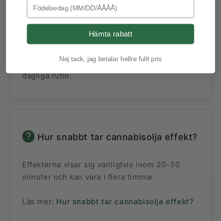
Birthday
När är bästa tiden att använda
cannabisolja?
Hämta rabatt
För optimala resultat, använd oljan på
Nej tack, jag betalar hellre fullt pris
morgonen och kvällen som en del av din
dagliga rutin.
Hur snabbt tar cannabisolja effekt?
Effekterna visar sig vanligtvis inom 20-30
minuter och kan vara i flera timmar.
Läs mer:
Hur snabbt tar cannabisolja effekt?