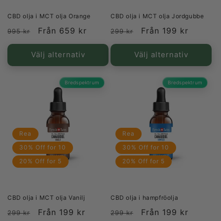
CBD olja i MCT olja Orange
CBD olja i MCT olja Jordgubbe
Ordinarie
Försäljningspris
Från 659 kr
Ordinarie
Försäljningspris
Från 199 kr
995 kr
299 kr
pris
pris
Välj alternativ
Välj alternativ
Bredspektrum
Bredspektrum
Rea
Rea
30% Off for 10
30% Off for 10
20% Off for 5
20% Off for 5
CBD olja i MCT olja Vanilj
CBD olja i hampfröolja
Ordinarie
Försäljningspris
Från 199 kr
Ordinarie
Försäljningspris
Från 199 kr
299 kr
299 kr