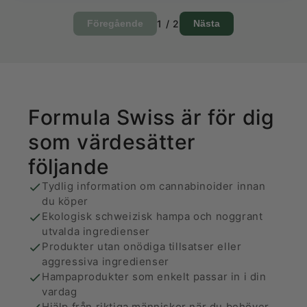
1
/
2
Föregående
Nästa
Formula Swiss är för dig
som värdesätter
följande
Tydlig information om cannabinoider innan
du köper
Ekologisk schweizisk hampa och noggrant
utvalda ingredienser
Produkter utan onödiga tillsatser eller
aggressiva ingredienser
Hampaprodukter som enkelt passar in i din
vardag
Hjälp från riktiga människor när du behöver