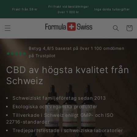
vidare
Fri frakt vid beställningar
till
Frakt från 59 kr
Inga dolda tullavgifter
över 1 000 kr
innehåll
Varukor
Betyg 4,8/5 baserat på över 1 100 omdömen
på Trustpilot
CBD av högsta kvalitet från
Schweiz
Schweiziskt familjeföretag sedan 2013
Ekologiska och veganska produkter
Tillverkade i Schweiz enligt GMP- och ISO
22716-standarder
Tredjepartstestade i schweiziska laboratorier