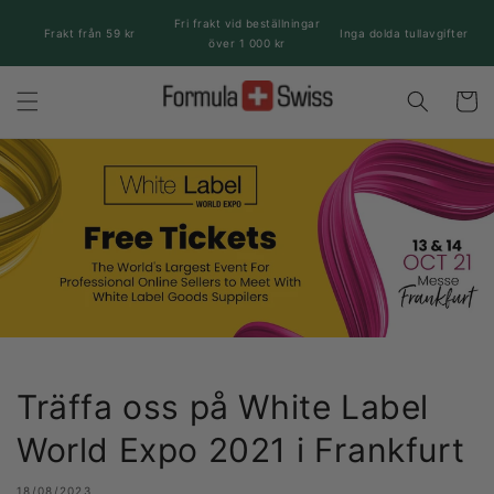
vidare
Fri frakt vid beställningar
till
Frakt från 59 kr
Inga dolda tullavgifter
över 1 000 kr
innehåll
Varukor
Träffa oss på White Label
World Expo 2021 i Frankfurt
18/08/2023