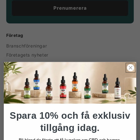
Prenumerera
Företag
Branschföreningar
Företagets nyheter
Hållbarhet
Karriärer
Kontakt
Media
Om oss
Spara 10% och få exklusiv
Produktkategorier
tillgång idag.
Cannabisolja
CBD droppar
Bli bland de första att få kunskap om CBD och hampa,