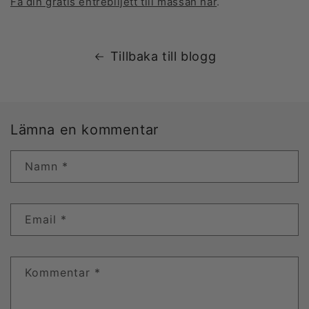
Få din gratis entrébiljett till mässan här
.
Tillbaka till blogg
Lämna en kommentar
Namn
*
Email
*
Kommentar
*