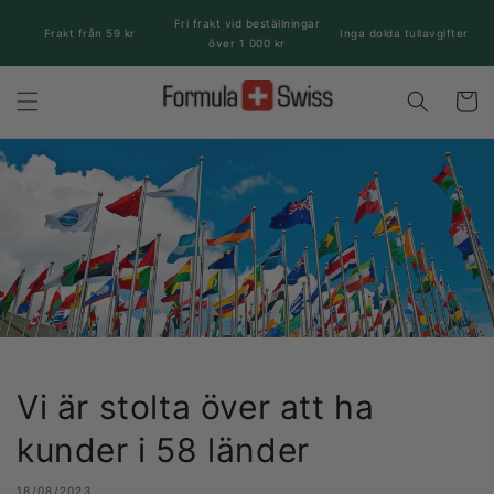
vidare
Fri frakt vid beställningar
till
Frakt från 59 kr
Inga dolda tullavgifter
över 1 000 kr
innehåll
Varukor
Vi är stolta över att ha
kunder i 58 länder
18/08/2023