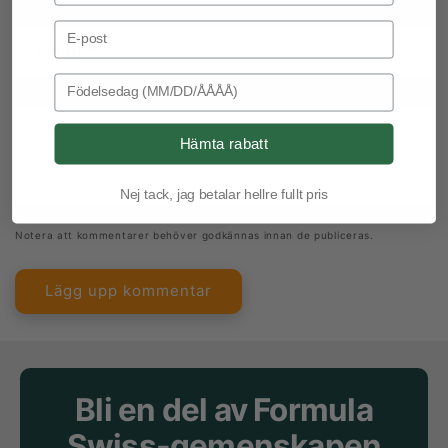
Email Address
Email
*
Birthday
Kommentar
*
Hämta rabatt
Nej tack, jag betalar hellre fullt pris
Notera att kommentarer behöver godkännas innan de publiceras.
Bli en del av Formula
Swiss-gemenskapen