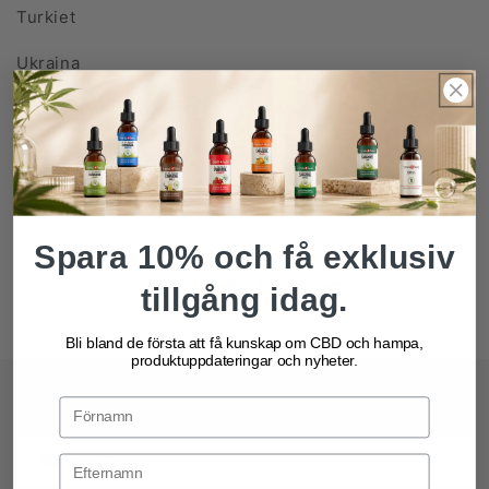
Turkiet
Ukraina
Förenade Arabemiraten
Förenade kungariket
Förenta staterna
Spara 10% och få exklusiv
Tillbaka till blogg
tillgång idag.
Bli bland de första att få kunskap om CBD och hampa,
produktuppdateringar och nyheter.
Lämna en kommentar
Namn
*