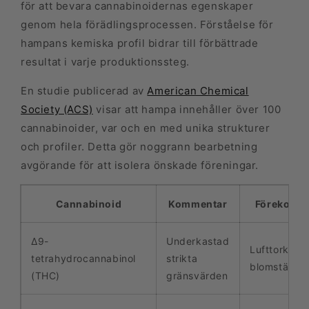
för att bevara cannabinoidernas egenskaper
genom hela förädlingsprocessen. Förståelse för
hampans kemiska profil bidrar till förbättrade
resultat i varje produktionssteg.
En studie publicerad av
American Chemical
Society (ACS)
visar att hampa innehåller över 100
cannabinoider, var och en med unika strukturer
och profiler. Detta gör noggrann bearbetning
avgörande för att isolera önskade föreningar.
Cannabinoid
Kommentar
Förekoms
Δ9-
Underkastad
Lufttorkad
tetrahydrocannabinol
strikta
blomställni
(THC)
gränsvärden