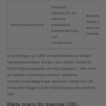
Analytisk
testning för att
Bekräftar
verifiera
överensstä
Kvalitetslaboratorier
produktens
med interna
sammansättning
kvalitetskra
och
konsekvens.
Utvecklingen av CBD-extraktionsteknik stödjer
hampabranschens tillväxt. Den bidrar också till
tillförlitliga produkter av hög standard. I takt med
att sektorn utvecklas kommer moderna
extraktionsanläggningar spela en viktig roll i att
möta efterfrågan på ett miljömässigt ansvarsfullt
sätt.
Bästa praxis för maximal CBD-