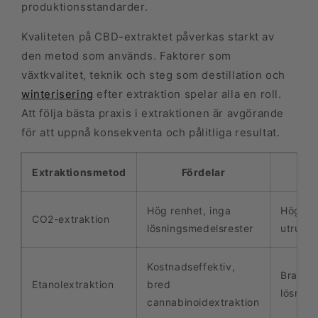
produktionsstandarder.
Kvaliteten på CBD-extraktet påverkas starkt av
den metod som används. Faktorer som
växtkvalitet, teknik och steg som destillation och
winterisering
efter extraktion spelar alla en roll.
Att följa bästa praxis i extraktionen är avgörande
för att uppnå konsekventa och pålitliga resultat.
Extraktionsmetod
Fördelar
N
Hög renhet, inga
Höga in
CO2-extraktion
lösningsmedelsrester
utrustn
Kostnadseffektiv,
Brandfa
Etanolextraktion
bred
lösnin
cannabinoidextraktion