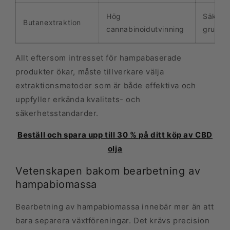
Hög
Säkerhe
Butanextraktion
cannabinoidutvinning
grund 
Allt eftersom intresset för hampabaserade
produkter ökar, måste tillverkare välja
extraktionsmetoder som är både effektiva och
uppfyller erkända kvalitets- och
säkerhetsstandarder.
Beställ och spara upp till 30 % på ditt köp av CBD
olja
Vetenskapen bakom bearbetning av
hampabio­massa
Bearbetning av hampabio­massa innebär mer än att
bara separera växtföreningar. Det krävs precision