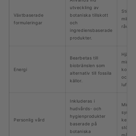
utveckling av
Stödje
Växtbaserade
botaniska tillskott
miljövä
formuleringar
och
råvaru
ingrediensbaserade
produkter.
Hjälper 
Bearbetas till
minsk
biobränslen som
Energi
koldio
alternativ till fossila
och fr
källor.
luftkva
Inkluderas i
Minime
hudvårds- och
syntet
hygienprodukter
Personlig vård
kemika
baserade på
stödje
botaniska
mångfa