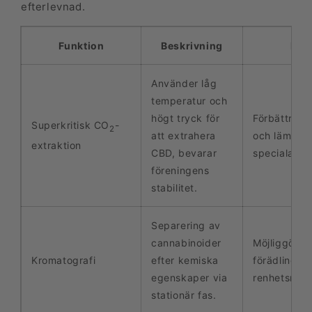
efterlevnad.
Funktion
Beskrivning
Effe
Använder låg
temperatur och
högt tryck för
Förbättrar k
Superkritisk CO
-
2
att extrahera
och lämplig
extraktion
CBD, bevarar
specialanvä
föreningens
stabilitet.
Separering av
cannabinoider
Möjliggör ri
Kromatografi
efter kemiska
förädling o
egenskaper via
renhetsnivå
stationär fas.