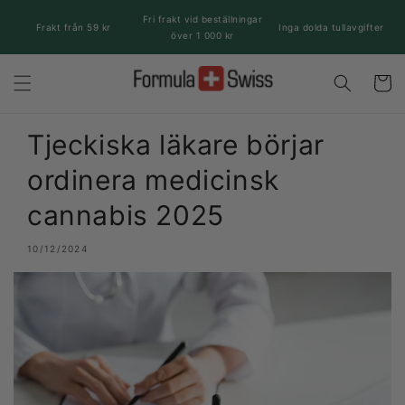
vidare
Fri frakt vid beställningar
till
Frakt från 59 kr
Inga dolda tullavgifter
över 1 000 kr
innehåll
Varukor
Tjeckiska läkare börjar
ordinera medicinsk
cannabis 2025
10/12/2024