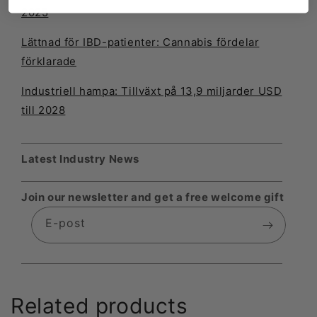
2025
Lättnad för IBD-patienter: Cannabis fördelar
förklarade
Industriell hampa: Tillväxt på 13,9 miljarder USD
till 2028
Latest Industry News
Join our newsletter and get a free welcome gift
E-post
Related products