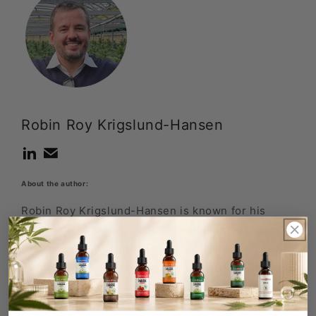
Robin Roy Krigslund-Hansen
About the author:
Robin Roy Krigslund-Hansen is known for his
extensive knowledge and expertise in the fields of
CBD and hemp production. With a career spanning
over a decade in the cannabis industry, he has
dedicated his life to understanding the intricacies
of these plants and their potential benefits to